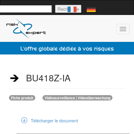
echercher
Recherche
Toggl
navig
L'offre globale dédiée à vos risques
BU418Z-IA
Fiche produit
VIdéosurveillance | Videoüberwachung
Télécharger le document