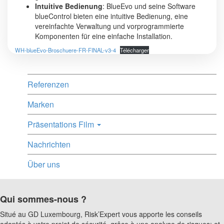
Intuitive Bedienung
: BlueEvo und seine Software
blueControl bieten eine intuitive Bedienung, eine
vereinfachte Verwaltung und vorprogrammierte
Komponenten für eine einfache Installation.
WH-blueEvo-Broschuere-FR-FINAL-v3-4
Télécharger
Referenzen
Marken
Präsentations Film
Nachrichten
Über uns
Qui sommes-nous ?
Situé au GD Luxembourg, Risk’Expert vous apporte les conseils
adaptés à votre projet de sécurité, grâce à une analyse de risques; et